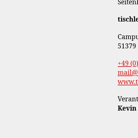
Seiten
tisch
Campu
51379
+49 (0
mail@t
www.t
Verant
Kevin